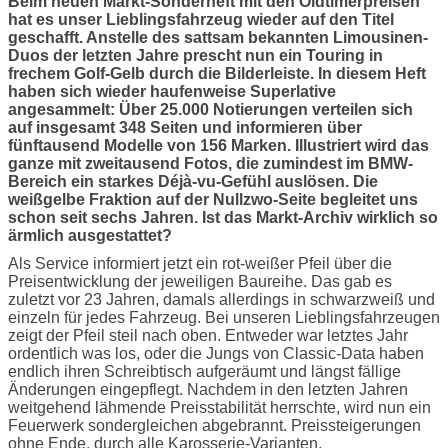
Beim neuen Markt-Sonderheft mit den Oldtimerpreisen
hat es unser Lieblingsfahrzeug wieder auf den Titel
geschafft. Anstelle des sattsam bekannten Limousinen-
Duos der letzten Jahre prescht nun ein Touring in
frechem Golf-Gelb durch die Bilderleiste. In diesem Heft
haben sich wieder haufenweise Superlative
angesammelt: Über 25.000 Notierungen verteilen sich
auf insgesamt 348 Seiten und informieren über
fünftausend Modelle von 156 Marken. Illustriert wird das
ganze mit zweitausend Fotos, die zumindest im BMW-
Bereich ein starkes Déjà-vu-Gefühl auslösen. Die
weißgelbe Fraktion auf der Nullzwo-Seite begleitet uns
schon seit sechs Jahren. Ist das Markt-Archiv wirklich so
ärmlich ausgestattet?
Als Service informiert jetzt ein rot-weißer Pfeil über die
Preisentwicklung der jeweiligen Baureihe. Das gab es
zuletzt vor 23 Jahren, damals allerdings in schwarzweiß und
einzeln für jedes Fahrzeug. Bei unseren Lieblingsfahrzeugen
zeigt der Pfeil steil nach oben. Entweder war letztes Jahr
ordentlich was los, oder die Jungs von Classic-Data haben
endlich ihren Schreibtisch aufgeräumt und längst fällige
Änderungen eingepflegt. Nachdem in den letzten Jahren
weitgehend lähmende Preisstabilität herrschte, wird nun ein
Feuerwerk sondergleichen abgebrannt. Preissteigerungen
ohne Ende, durch alle Karosserie-Varianten,