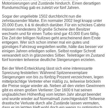
Motorisierungen und Zustände hindurch. Einen derartigen
Rundumschlag gab es zuletzt vor fünf Jahren.
Sogar der ungeliebte 1502 durchbricht nun die
zehntausender Marke. Ein normaler 2002 liegt knapp unter
20.000 Euro, ti & tii deutlich darüber. Für ein schickes Cabrio
müssen mindestens 30 große Scheine den Besitzer
wechseln und für einen Turbo sind gar 43.000 Euro fällig.
Die Zeit der billigen Nullzwo geht anscheinend dem Ende
entgegen. Wer sich schon immer mal ein gutes und
günstiges Fahrzeug wegstellen wollte, hätte das besser vor
einigen Jahren erledigen sollen. Selbst rostiger Schrott
verwandelt sich in glänzendes Silber. Teileträger im Zustand
fünf konnten teilweise deutliche Steigerungen erzielen.
Bei der Wert-Entwicklung lässt sich eine interessante
Spreizung feststellen: Während Spitzenexemplare
Steigerungen von bis zu fünfzig Prozent verzeichnen, legen
mittelprächtige Vertreter eher mäßig zu, teilweise bröckeln
die Preise sogar wieder ab. Neben all den vielen Gewinnern
gibt es einen großen Verlierer: Der 1600 ti hat seinen
unglaublichen Höhenflug vom letzten Jahr abrupt beendet
und wurde wieder auf Normalmaß zurechtgestutzt! Teilweise
drastische Verluste durch alle Zustände lassen vermuten,
dass er im letzten Heft wohl doch ein wenig zu optimistisch