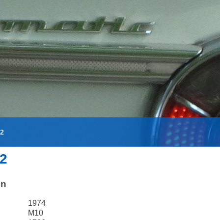
02
2
en
1974
M10