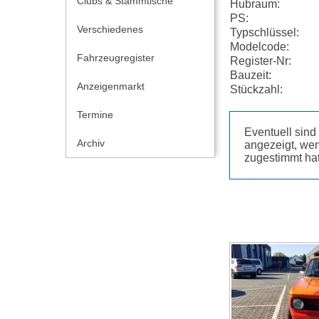
Clubs & Stammtische
Hubraum:
PS:
Verschiedenes
Typschlüssel:
Modelcode:
Fahrzeugregister
Register-Nr:
Bauzeit:
Anzeigenmarkt
Stückzahl:
Termine
Eventuell sin
Archiv
angezeigt, wen
zugestimmt hat