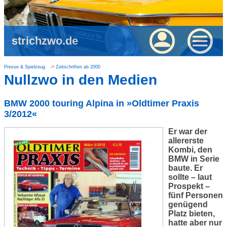
strichzwo.de
Presse & Spielzeug
Zeitschriften ab 2000
Nullzwo in den Medien
BMW 2000 touring Alpina in »Oldtimer Praxis
3/2012«
Er war der
allererste
Kombi, den
BMW in Serie
baute. Er
sollte – laut
Prospekt –
fünf Personen
genügend
Platz bieten,
hatte aber nur