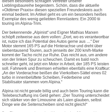
diesen besonders schrägen Vertreter unserer
Lieblingsbaureihe begeistern. Schön, dass die aktuelle
»Oldtimer Praxis« diesen speziellen Freundeskreis auch
einmal bedient. Im Artikel geht es um ein besonders heißes
Exemplar des wenig geliebten Rennlasters: Ein 2000 tii
touring im Alpina-Trim.
Der bekennende „Alpinist“ und Eigner Mathias Marxen
schöpft zeitweise aus dem vollen: „Dort, wo es verantwortbar
ist, nutze ich das Potential des Autos gerne aus …“ Der
Motor stemmt 165 PS auf die Hinterachse und dreht über
siebentausend Touren, auch jenseits der 200 km/h-Marke
kommt der Tacho nicht zur Ruhe. Das reicht aus, um andere
von der linken Spur zu scheuchen. Damit es bald noch
schneller geht, ist jetzt ein Motor in Arbeit, der 185 PS leisten
soll. Fahrwerk und Bremsen erhielten ebenfalls eine Kraftkur:
„An der Vorderachse beißen die Vierkolben-Sättel eines 02
turbo in innenbelüftete Scheiben, Federbeine und
Stabilisator stammen vom Alpina.“
Alpina ist nicht gerade billig und auch beim Touring kann die
Teilebeschaffung ins Geld gehen: „Der Touring unterscheidet
sich stärker von der Limousine als Laien glauben, selbst
Dinge wie die Seitenscheiben sind nicht gleich!“