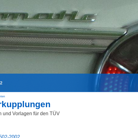
02
hten
rkupplungen
 und Vorlagen für den TÜV
502-2002