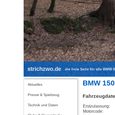
strichzwo.de
die freie Seite für alle BMW 
BMW 150
Aktuelles
Presse & Spielzeug
Fahrzeugdat
Technik und Daten
Erstzulassung:
Motorcode: