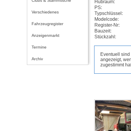
Clubs & Stammtische
Hubraum:
PS:
Verschiedenes
Typschlüssel:
Modelcode:
Fahrzeugregister
Register-Nr:
Bauzeit:
Anzeigenmarkt
Stückzahl:
Termine
Eventuell sin
Archiv
angezeigt, wen
zugestimmt hat