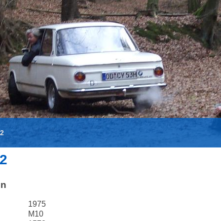
02
2
en
1975
M10