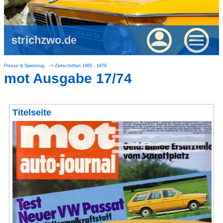
strichzwo.de
Presse & Spielzeug
Zeitschriften 1960 - 1979
mot Ausgabe 17/74
Titelseite