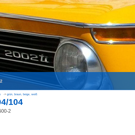
02
n
grün, braun, beige, weiß
04/104
600-2