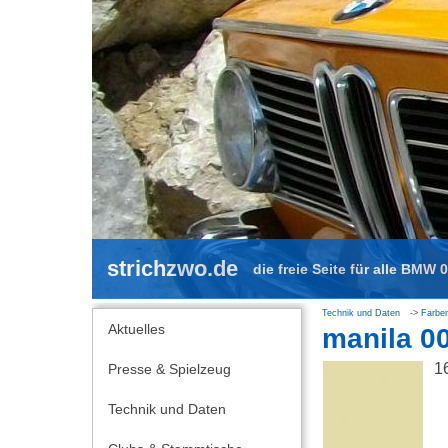
strichzwo.de
die freie Seite für alle BMW 
Technik und Daten
Farbe
Aktuelles
manila 0
1
Presse & Spielzeug
Technik und Daten