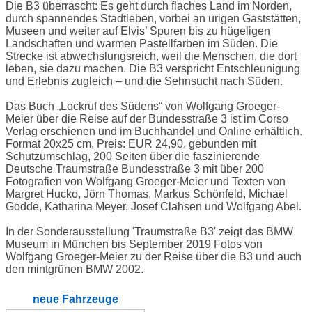
Die B3 überrascht: Es geht durch flaches Land im Norden,
durch spannendes Stadtleben, vorbei an urigen Gaststätten,
Museen und weiter auf Elvis’ Spuren bis zu hügeligen
Landschaften und warmen Pastellfarben im Süden. Die
Strecke ist abwechslungsreich, weil die Menschen, die dort
leben, sie dazu machen. Die B3 verspricht Entschleunigung
und Erlebnis zugleich – und die Sehnsucht nach Süden.
Das Buch „Lockruf des Südens“ von Wolfgang Groeger-
Meier über die Reise auf der Bundesstraße 3 ist im Corso
Verlag erschienen und im Buchhandel und Online erhältlich.
Format 20x25 cm, Preis: EUR 24,90, gebunden mit
Schutzumschlag, 200 Seiten über die faszinierende
Deutsche Traumstraße Bundesstraße 3 mit über 200
Fotografien von Wolfgang Groeger-Meier und Texten von
Margret Hucko, Jörn Thomas, Markus Schönfeld, Michael
Godde, Katharina Meyer, Josef Clahsen und Wolfgang Abel.
In der Sonderausstellung 'Traumstraße B3' zeigt das BMW
Museum in München bis September 2019 Fotos von
Wolfgang Groeger-Meier zu der Reise über die B3 und auch
den mintgrünen BMW 2002.
neue Fahrzeuge