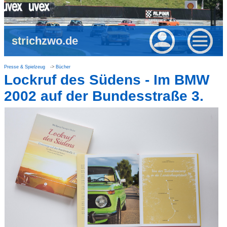
strichzwo.de
Presse & Spielzeug
Bücher
Lockruf des Südens - Im BMW
2002 auf der Bundesstraße 3.