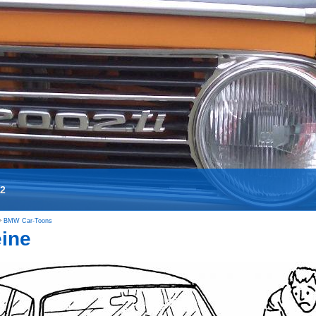
02
BMW Car-Toons
eine