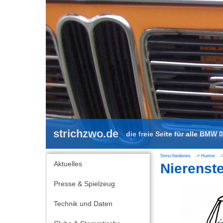
strichzwo.de
die freie Seite für alle BMW 
Verschiedenes
Humor
Aktuelles
Nierenst
Presse & Spielzeug
Technik und Daten